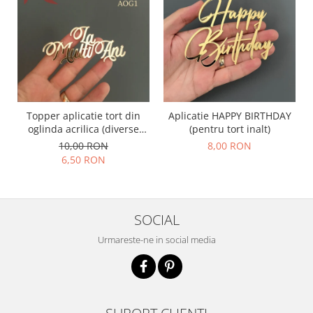
Topper aplicatie tort din
Aplicatie HAPPY BIRTHDAY
oglinda acrilica (diverse
(pentru tort inalt)
modele) - PRODUSUL LUNII
10,00 RON
8,00 RON
6,50 RON
SOCIAL
Urmareste-ne in social media