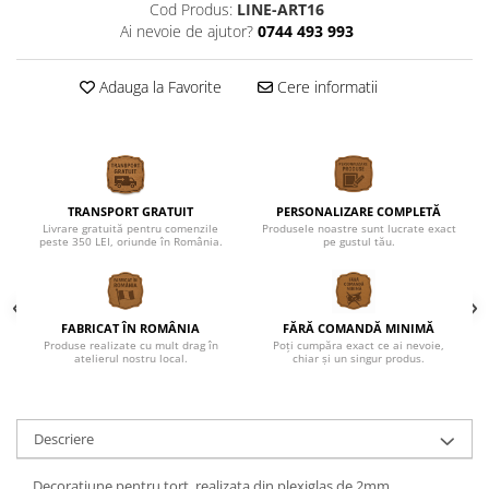
Cod Produs:
LINE-ART16
Ai nevoie de ajutor?
0744 493 993
Adauga la Favorite
Cere informatii
TRANSPORT GRATUIT
PERSONALIZARE COMPLETĂ
Livrare gratuită pentru comenzile
Produsele noastre sunt lucrate exact
peste 350 LEI, oriunde în România.
pe gustul tău.
FABRICAT ÎN ROMÂNIA
FĂRĂ COMANDĂ MINIMĂ
Produse realizate cu mult drag în
Poți cumpăra exact ce ai nevoie,
atelierul nostru local.
chiar și un singur produs.
Descriere
Decoratiune pentru tort, realizata din plexiglas de 2mm.