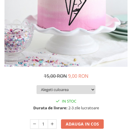
Decoratiuni Craciun
Pachete cadou Craciun
Paste
Decoratiuni Paste
Valentines Day
Cadouri indragostiti
1-8 Martie
Scoala/Absolvire
15,00 RON
9,00 RON
IN STOC
Durata de livrare:
2-3 zile lucratoare
ADAUGA IN COS