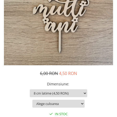
Decoratiuni Craciun
Pachete cadou Craciun
Paste
Decoratiuni Paste
Valentines Day
Cadouri indragostiti
1-8 Martie
Scoala/Absolvire
6,00 RON
4,50 RON
Dimensiune
:
IN STOC