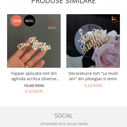
PRODUSE SIMILARE
-35%
NOU
Topper aplicatie tort din
Decoratiune tort "La multi
oglinda acrilica (diverse
ani" din plexiglas si lemn
modele) - PRODUSUL LUNII
10,00 RON
5,50 RON
6,50 RON
SOCIAL
Urmareste-ne in social media