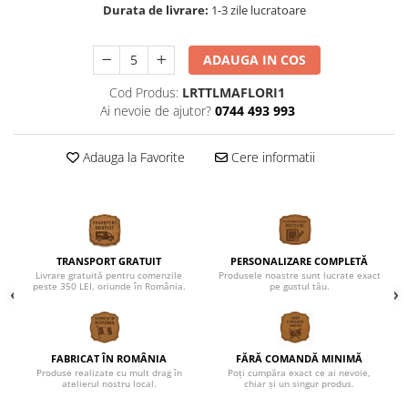
Durata de livrare:
1-3 zile lucratoare
ADAUGA IN COS
Cod Produs:
LRTTLMAFLORI1
Ai nevoie de ajutor?
0744 493 993
Adauga la Favorite
Cere informatii
TRANSPORT GRATUIT
PERSONALIZARE COMPLETĂ
Livrare gratuită pentru comenzile
Produsele noastre sunt lucrate exact
peste 350 LEI, oriunde în România.
pe gustul tău.
FABRICAT ÎN ROMÂNIA
FĂRĂ COMANDĂ MINIMĂ
Produse realizate cu mult drag în
Poți cumpăra exact ce ai nevoie,
atelierul nostru local.
chiar și un singur produs.