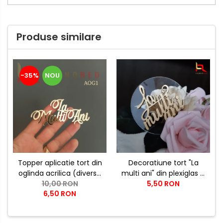
Produse similare
-35%
NOU
Topper aplicatie tort din
Decoratiune tort "La
oglinda acrilica (diverse
multi ani" din plexiglas si
modele) - PRODUSUL
10,00 RON
5,50 RON
lemn
6,50 RON
LUNII