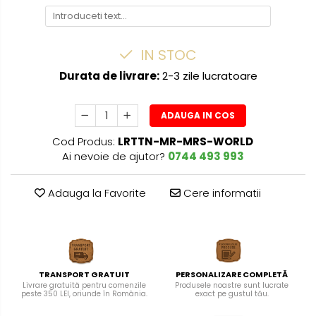
IN STOC
Durata de livrare:
2-3 zile lucratoare
ADAUGA IN COS
Cod Produs:
LRTTN-MR-MRS-WORLD
Ai nevoie de ajutor?
0744 493 993
Adauga la Favorite
Cere informatii
TRANSPORT GRATUIT
PERSONALIZARE COMPLETĂ
Livrare gratuită pentru comenzile
Produsele noastre sunt lucrate
peste 350 LEI, oriunde în România.
exact pe gustul tău.