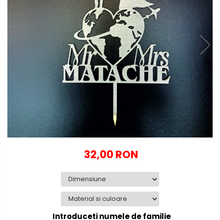
Globuri personalizate
Decoratiuni Craciun
Pachete cadou Craciun
Paste
Decoratiuni Paste
Valentines Day
Cadouri indragostiti
1-8 Martie
Scoala/Absolvire
32,00 RON
Introduceti numele de familie