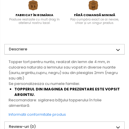
FABRICAT ÎN ROMÂNIA
FĂRĂ COMANDĂ MINIMĂ
Produse realizate cu mult drag în
Poți cumpăra exact ce ai nevoie,
atelierul nostru local.
chiar și un singur produs.
Descriere
Topper tort pentru nunta, realizat din lemn de 4 mm, in
culoarea naturala a lemnului sau vopsit in diverse nuante
(auriu,argintiu,cupru, negru) sau din plexiglas 2mm (negru
sau alb)
Se personalizeaza cu numele familiei.
TOPPERUL DIN IMAGINEA DE PREZENTARE ESTE VOPSIT
ARGINTIU.
Recomandare: sigilarea băţului topperului în folie
alimentară.
Informatii conformitate produs
Review-uri
(0)