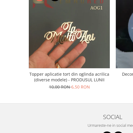
Bucataria LemnoRed
Tocatoare si ustensile
Cutii pentru vin
Suporturi pahare
Diverse
Cutii aranjamente florale
Placute ABS (metalex)
PRODUSUL LUNII
% Promotii
Topper aplicatie tort din oglinda acrilica
Decor
(diverse modele) - PRODUSUL LUNII
10,00 RON
6,50 RON
SOCIAL
Urmareste-ne in social me