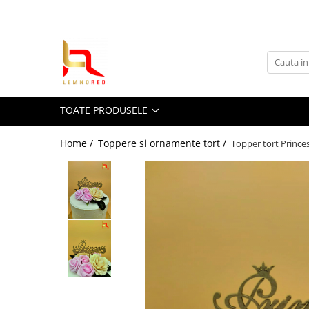
Toate Produsele
Toppere si ornamente tort
Toppere aniversari
TOATE PRODUSELE
Toppere nunta
Toppere diverse
Home /
Toppere si ornamente tort /
Topper tort Princes
Toppere absolvire
Decoruri tort
Suite toppere tematice
Evantaie/frunze
Fluturasi (zeci de variante)
Figurine din
rasina/PVC/metal/polistiren
Toppere Craciun