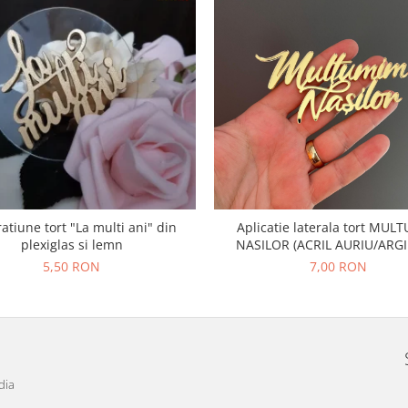
atiune tort "La multi ani" din
Aplicatie laterala tort MU
plexiglas si lemn
NASILOR (ACRIL AURIU/ARGI
5,50 RON
7,00 RON
dia