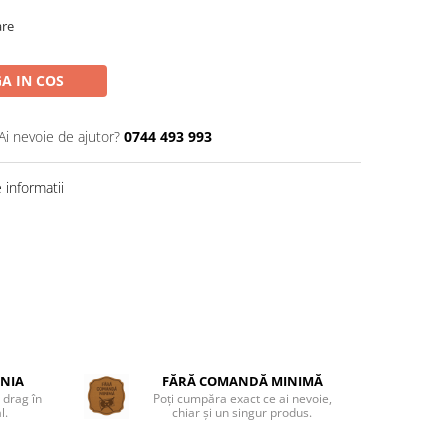
are
A IN COS
Ai nevoie de ajutor?
0744 493 993
informatii
ÂNIA
FĂRĂ COMANDĂ MINIMĂ
 drag în
Poți cumpăra exact ce ai nevoie,
l.
chiar și un singur produs.