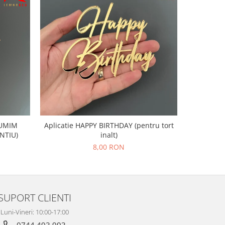
LTUMIM
Aplicatie HAPPY BIRTHDAY (pentru tort
Aplicatie 
NTIU)
inalt)
acri
8,00 RON
SUPORT CLIENTI
Luni-Vineri: 10:00-17:00