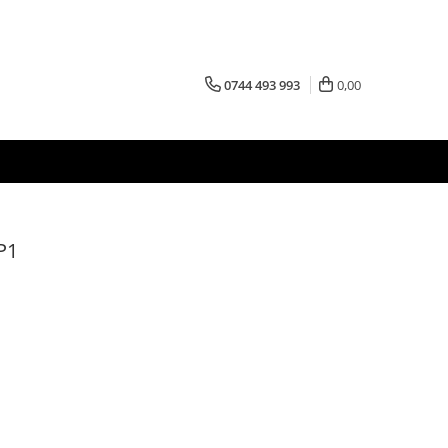
0744 493 993
0,00
P1