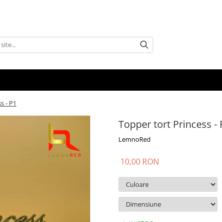
s - P1
Topper tort Princess - 
LemnoRed
10,00 RON