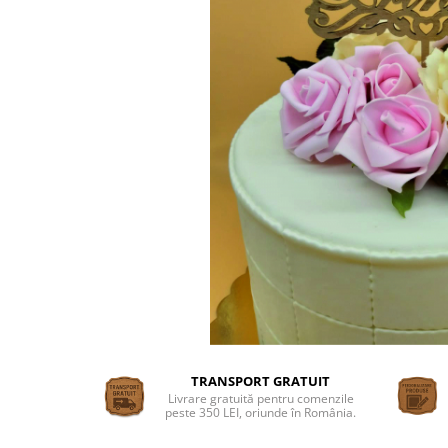
Suporturi si platouri
Rame foto / Decoratiuni
Familie
Copii
Rame/trofee diverse meserii
Indragostiti
Cadouri pentru dascali
Religioase
Alte obiecte decorative
Evenimente speciale
Aniversari
Aranjamente baloane
Lumanari pentru tort
Propsuri si ghirlande
TRANSPORT GRATUIT
Livrare gratuită pentru comenzile
Nunta
peste 350 LEI, oriunde în România.
Accesorii nunta