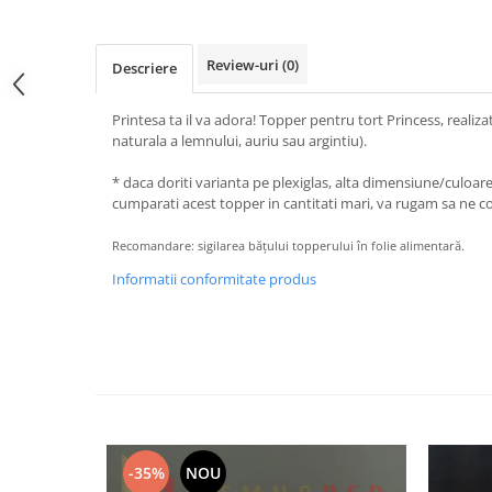
Cutii verighete
Umerase miri
Review-uri
(0)
Descriere
Botez
Accesorii botez
Printesa ta il va adora! Topper pentru tort Princess, reali
Mărturii
naturala a lemnului, auriu sau argintiu).
Craciun
* daca doriti varianta pe plexiglas, alta dimensiune/culoare
Globuri personalizate
cumparati acest topper in cantitati mari, va rugam sa ne co
Decoratiuni Craciun
Recomandare: sigilarea băţului topperului în folie alimentară.
Pachete cadou Craciun
Informatii conformitate produs
Paste
Decoratiuni Paste
Valentines Day
Cadouri indragostiti
1-8 Martie
Scoala/Absolvire
-35%
NOU
Magneti personalizati