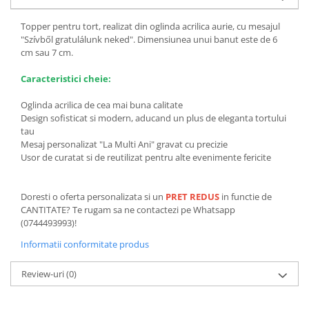
Topper pentru tort, realizat din oglinda acrilica aurie, cu mesajul
"Szívből gratulálunk neked". Dimensiunea unui banut este de 6
cm sau 7 cm.
Caracteristici cheie:
Oglinda acrilica de cea mai buna calitate
Design sofisticat si modern, aducand un plus de eleganta tortului
tau
Mesaj personalizat "La Multi Ani" gravat cu precizie
Usor de curatat si de reutilizat pentru alte evenimente fericite
Doresti o oferta personalizata si un
PRET REDUS
in functie de
CANTITATE? Te rugam sa ne contactezi pe Whatsapp
(0744493993)!
Informatii conformitate produs
Review-uri
(0)