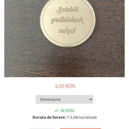
Decoratiuni Craciun
Pachete cadou Craciun
Paste
Decoratiuni Paste
Valentines Day
Cadouri indragostiti
1-8 Martie
Scoala/Absolvire
6,50 RON
IN STOC
Durata de livrare:
1-3 zile lucratoare