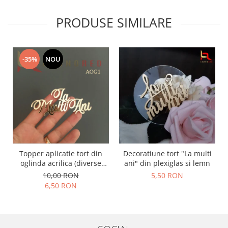
PRODUSE SIMILARE
-35%
NOU
Topper aplicatie tort din
Decoratiune tort "La multi
oglinda acrilica (diverse
ani" din plexiglas si lemn
modele) - PRODUSUL LUNII
10,00 RON
5,50 RON
6,50 RON