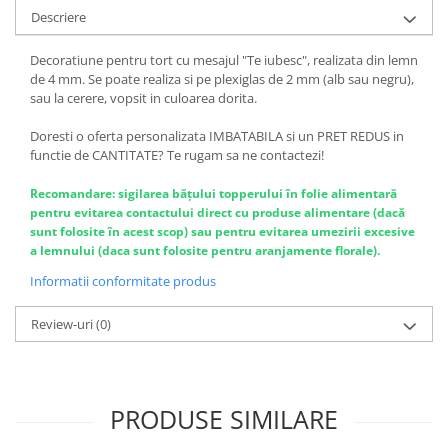
Bucataria LemnoRed
Descriere
Tocatoare si ustensile
Decoratiune pentru tort cu mesajul "Te iubesc", realizata din lemn
Cutii pentru vin
de 4 mm. Se poate realiza si pe plexiglas de 2 mm (alb sau negru),
sau la cerere, vopsit in culoarea dorita.
Suporturi pahare
Diverse
Doresti o oferta personalizata IMBATABILA si un PRET REDUS in
functie de CANTITATE? Te rugam sa ne contactezi!
Cutii aranjamente florale
Placute ABS (metalex)
Recomandare: sigilarea băţului topperului în folie alimentară
pentru evitarea contactului direct cu produse alimentare (dacă
PRODUSUL LUNII
sunt folosite în acest scop) sau pentru evitarea umezirii excesive
% Promotii
a lemnului (daca sunt folosite pentru aranjamente florale).
Informatii conformitate produs
Review-uri
(0)
PRODUSE SIMILARE