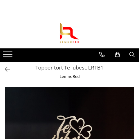
Toate Produsele
Toppere si ornamente tort
Toppere aniversari
Toppere nunta
Toppere diverse
Topper tort Te iubesc LRTB1
Toppere absolvire
LemnoRed
Decoruri tort
Suite toppere tematice
Evantaie/frunze
Fluturasi (zeci de variante)
Figurine din
rasina/PVC/metal/polistiren
Toppere Craciun