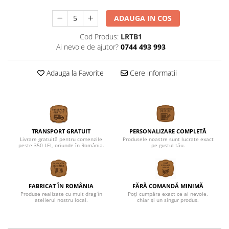
Cutii verighete
ADAUGA IN COS
Umerase miri
Botez
Cod Produs:
LRTB1
Ai nevoie de ajutor?
0744 493 993
Accesorii botez
Mărturii
Adauga la Favorite
Cere informatii
Craciun
Globuri personalizate
Decoratiuni Craciun
Pachete cadou Craciun
Paste
TRANSPORT GRATUIT
PERSONALIZARE COMPLETĂ
Livrare gratuită pentru comenzile
Produsele noastre sunt lucrate exact
peste 350 LEI, oriunde în România.
pe gustul tău.
Decoratiuni Paste
Valentines Day
Cadouri indragostiti
FABRICAT ÎN ROMÂNIA
FĂRĂ COMANDĂ MINIMĂ
1-8 Martie
Produse realizate cu mult drag în
Poți cumpăra exact ce ai nevoie,
atelierul nostru local.
chiar și un singur produs.
Scoala/Absolvire
Magneti personalizati