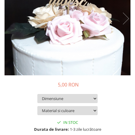
Suporturi si platouri
Rame foto / Decoratiuni
Familie
Copii
Rame/trofee diverse meserii
Indragostiti
Cadouri pentru dascali
Religioase
Alte obiecte decorative
Evenimente speciale
5,00 RON
Aniversari
Aranjamente baloane
Lumanari pentru tort
Propsuri si ghirlande
Nunta
IN STOC
Durata de livrare:
1-3 zile lucrătoare
Accesorii nunta