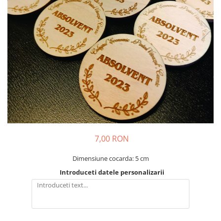
Decoratiuni Craciun
Pachete cadou Craciun
Paste
Decoratiuni Paste
Valentines Day
Cadouri indragostiti
1-8 Martie
Scoala/Absolvire
7,00 RON
Dimensiune cocarda: 5 cm
Introduceti datele personalizarii