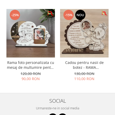
-25%
-15%
NOU
Rama foto personalizata cu
Cadou pentru nasii de
mesaj de multumire pentru
botez - RAMA
nasii de botez | Cadou
PERONALIZATA BOTEZ
120,00 RON
130,00 RON
emotional pentru nasi
90,00 RON
110,00 RON
SOCIAL
Urmareste-ne in social media