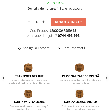
IN STOC
Durata de livrare:
1-3 zile lucratoare
ADAUGA IN COS
Cod Produs:
LRCOCARDEABS
Ai nevoie de ajutor?
0744 493 993
Adauga la Favorite
Cere informatii
TRANSPORT GRATUIT
PERSONALIZARE COMPLETĂ
Livrare gratuită pentru comenzile
Produsele noastre sunt lucrate exact
peste 350 LEI, oriunde în România.
pe gustul tău.
FABRICAT ÎN ROMÂNIA
FĂRĂ COMANDĂ MINIMĂ
Produse realizate cu mult drag în
Poți cumpăra exact ce ai nevoie,
atelierul nostru local.
chiar și un singur produs.