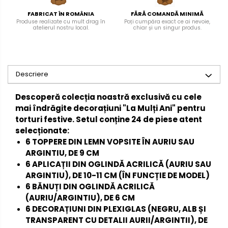
FABRICAT ÎN ROMÂNIA
FĂRĂ COMANDĂ MINIMĂ
Produse realizate cu mult drag în
Poți cumpăra exact ce ai nevoie,
atelierul nostru local.
chiar și un singur produs.
Descriere
Descoperă colecția noastră exclusivă cu cele
mai îndrăgite decorațiuni "La Mulți Ani" pentru
torturi festive. Setul conține 24 de piese atent
selecționate:
6 TOPPERE DIN LEMN
VOPSITE ÎN AURIU SAU
ARGINTIU, DE 9 CM
6 APLICAȚII DIN OGLINDĂ ACRILICĂ
(AURIU SAU
ARGINTIU), DE 10-11 CM (ÎN FUNCȚIE DE MODEL)
6 BĂNUȚI DIN OGLINDĂ ACRILICĂ
(AURIU/ARGINTIU), DE 6 CM
6 DECORAȚIUNI DIN PLEXIGLAS
(NEGRU, ALB ȘI
TRANSPARENT CU DETALII AURII/ARGINTII), DE