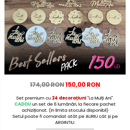
Globuri personalizate
Decoratiuni Craciun
Pachete cadou Craciun
Paste
Decoratiuni Paste
Valentines Day
Cadouri indragostiti
1-8 Martie
Scoala/Absolvire
174,00 RON
150,00 RON
Set premium cu
24
decorațiuni
"La Mulți Ani".
CADOU
un set de 6 lumânări, la fiecare pachet
achiziționat. (in limita stocului disponibil)
Setul poate fi comandat atât pe AURIU cât și pe
ARGINTIU.